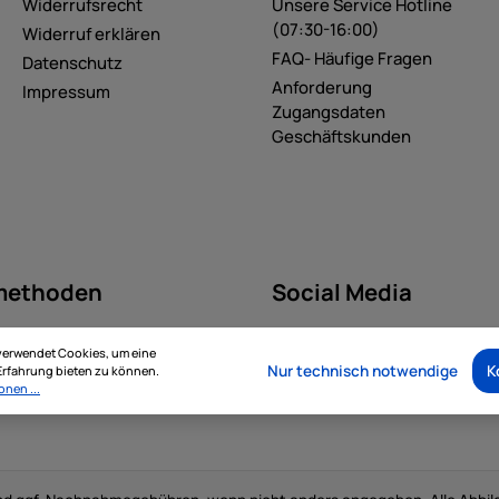
Widerrufsrecht
Unsere Service Hotline
(07:30-16:00)
Widerruf erklären
FAQ- Häufige Fragen
Datenschutz
Anforderung
Impressum
Zugangsdaten
Geschäftskunden
methoden
Social Media
verwendet Cookies, um eine
Nur technisch notwendige
K
rfahrung bieten zu können.
onen ...