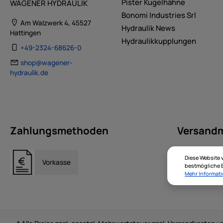
Pister Kugelhähne
WAGENER HYDRAULIK
Bonomi Industries Srl
Am Walzwerk 4, 45527
Hydraulik News
Hattingen
Hydraulikkupplungen
+49-2324-68626-0
shop@wagener-
hydraulik.de
Zahlungsmethoden
Versand
Diese Website 
Vorkasse
bestmögliche E
Mehr Informati